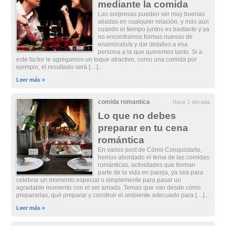
mediante la comida
Las sorpresas pueden ser muy buenas
aliadas en cualquier relación, y más aún
cuando el tiempo juntos es bastante y ya
no encontramos formas nuevas de
enamóralo/a y dar detalles a esa
persona a la que queremos tanto. Si a
este factor le agregamos un toque atractivo, como una comida por
ejemplo, el resultado será […]...
Leer más »
comida romantica
Hace 1 decada
Lo que no debes
preparar en tu cena
romántica
En varios post de Cómo Conquistarlo,
hemos abordado el tema de las comidas
románticas, actividades que forman
parte de la vida en pareja, ya sea para
celebrar un momento especial o simplemente para pasar un
agradable momento con el ser amado. Temas que van desde cómo
prepararlas, qué preparar y construir el ambiente adecuado para […]...
Leer más »