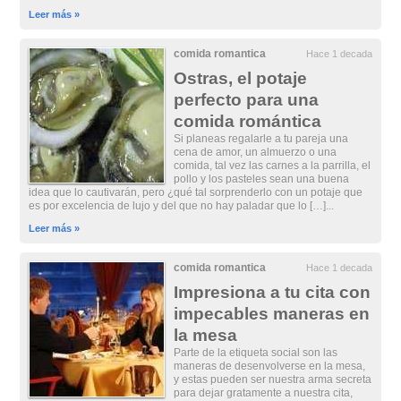
Leer más »
comida romantica
Hace 1 decada
Ostras, el potaje
perfecto para una
comida romántica
Si planeas regalarle a tu pareja una
cena de amor, un almuerzo o una
comida, tal vez las carnes a la parrilla, el
pollo y los pasteles sean una buena
idea que lo cautivarán, pero ¿qué tal sorprenderlo con un potaje que
es por excelencia de lujo y del que no hay paladar que lo […]...
Leer más »
comida romantica
Hace 1 decada
Impresiona a tu cita con
impecables maneras en
la mesa
Parte de la etiqueta social son las
maneras de desenvolverse en la mesa,
y estas pueden ser nuestra arma secreta
para dejar gratamente a nuestra cita,