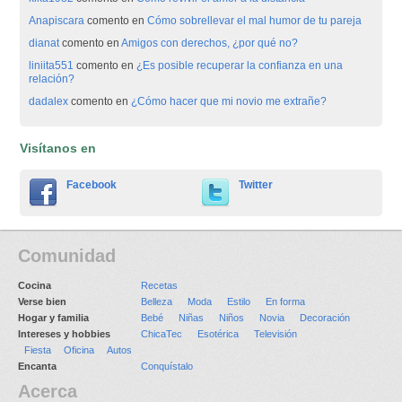
Anapiscara
comento en
Cómo sobrellevar el mal humor de tu pareja
dianat
comento en
Amigos con derechos, ¿por qué no?
liniita551
comento en
¿Es posible recuperar la confianza en una
relación?
dadalex
comento en
¿Cómo hacer que mi novio me extrañe?
Visítanos en
Facebook
Twitter
Comunidad
Cocina
Recetas
Verse bien
Belleza
Moda
Estilo
En forma
Hogar y familia
Bebé
Niñas
Niños
Novia
Decoración
Intereses y hobbies
ChicaTec
Esotérica
Televisión
Fiesta
Oficina
Autos
Encanta
Conquístalo
Acerca