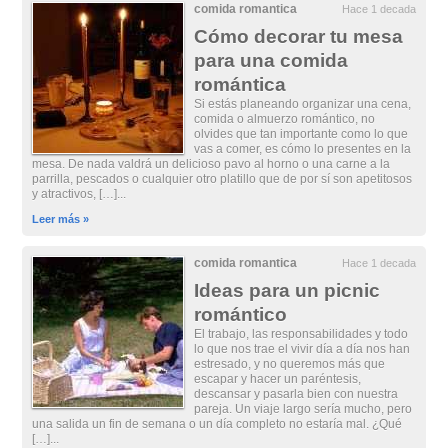
comida romantica
Hace 1 decada
Cómo decorar tu mesa
para una comida
romántica
Si estás planeando organizar una cena,
comida o almuerzo romántico, no
olvides que tan importante como lo que
vas a comer, es cómo lo presentes en la
mesa. De nada valdrá un delicioso pavo al horno o una carne a la
parrilla, pescados o cualquier otro platillo que de por sí son apetitosos
y atractivos, […]...
Leer más »
comida romantica
Hace 1 decada
Ideas para un picnic
romántico
El trabajo, las responsabilidades y todo
lo que nos trae el vivir día a día nos han
estresado, y no queremos más que
escapar y hacer un paréntesis,
descansar y pasarla bien con nuestra
pareja. Un viaje largo sería mucho, pero
una salida un fin de semana o un día completo no estaría mal. ¿Qué
[…]...