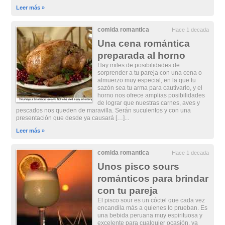
Leer más »
comida romantica
Hace 1 decada
Una cena romántica
preparada al horno
Hay miles de posibilidades de
sorprender a tu pareja con una cena o
almuerzo muy especial, en la que tu
sazón sea tu arma para cautivarlo, y el
horno nos ofrece amplias posibilidades
de lograr que nuestras carnes, aves y
pescados nos queden de maravilla. Serán suculentos y con una
presentación que desde ya causará […]...
Leer más »
comida romantica
Hace 1 decada
Unos pisco sours
románticos para brindar
con tu pareja
El pisco sour es un cóctel que cada vez
encandila más a quienes lo prueban. Es
una bebida peruana muy espirituosa y
excelente para cualquier ocasión, ya