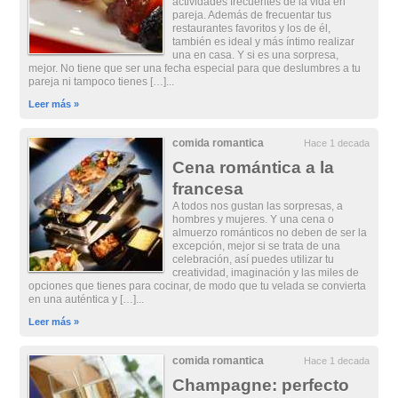
actividades frecuentes de la vida en
pareja. Además de frecuentar tus
restaurantes favoritos y los de él,
también es ideal y más íntimo realizar
una en casa. Y si es una sorpresa,
mejor. No tiene que ser una fecha especial para que deslumbres a tu
pareja ni tampoco tienes […]...
Leer más »
comida romantica
Hace 1 decada
Cena romántica a la
francesa
A todos nos gustan las sorpresas, a
hombres y mujeres. Y una cena o
almuerzo románticos no deben de ser la
excepción, mejor si se trata de una
celebración, así puedes utilizar tu
creatividad, imaginación y las miles de
opciones que tienes para cocinar, de modo que tu velada se convierta
en una auténtica y […]...
Leer más »
comida romantica
Hace 1 decada
Champagne: perfecto