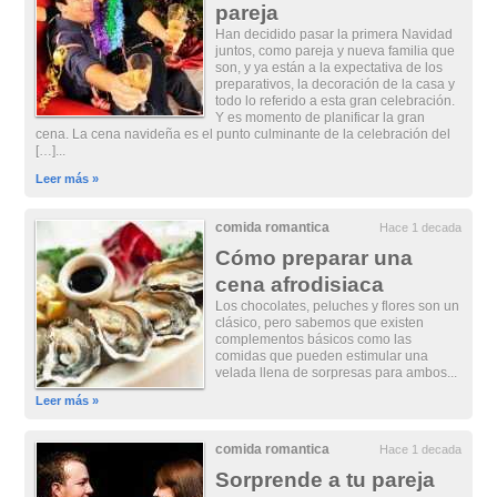
pareja
Han decidido pasar la primera Navidad
juntos, como pareja y nueva familia que
son, y ya están a la expectativa de los
preparativos, la decoración de la casa y
todo lo referido a esta gran celebración.
Y es momento de planificar la gran
cena. La cena navideña es el punto culminante de la celebración del
[…]...
Leer más »
comida romantica
Hace 1 decada
Cómo preparar una
cena afrodisiaca
Los chocolates, peluches y flores son un
clásico, pero sabemos que existen
complementos básicos como las
comidas que pueden estimular una
velada llena de sorpresas para ambos...
Leer más »
comida romantica
Hace 1 decada
Sorprende a tu pareja