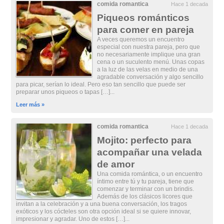
comida romantica
Hace 1 decada
Piqueos románticos
para comer en pareja
A veces queremos un encuentro
especial con nuestra pareja, pero que
no necesariamente implique una gran
cena o un suculento menú. Unas copas
a la luz de las velas en medio de una
agradable conversación y algo sencillo
para picar, serían lo ideal. Pero eso tan sencillo que puede ser
preparar unos piqueos o tapas […]...
Leer más »
comida romantica
Hace 1 decada
Mojito: perfecto para
acompañar una velada
de amor
Una comida romántica, o un encuentro
íntimo entre tú y tu pareja, tiene que
comenzar y terminar con un brindis.
Además de los clásicos licores que
invitan a la celebración y a una buena conversación, los tragos
exóticos y los cócteles son otra opción ideal si se quiere innovar,
impresionar y agradar. Uno de estos […]...