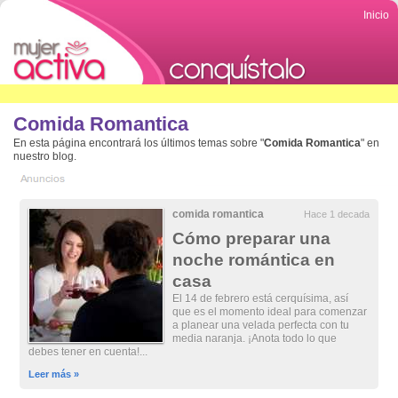
Inicio
Comida Romantica
En esta página encontrará los últimos temas sobre "
Comida Romantica
" en
nuestro blog.
comida romantica
Hace 1 decada
Cómo preparar una
noche romántica en
casa
El 14 de febrero está cerquísima, así
que es el momento ideal para comenzar
a planear una velada perfecta con tu
media naranja. ¡Anota todo lo que
debes tener en cuenta!...
Leer más »