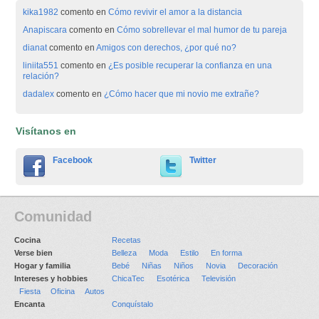
kika1982
comento en
Cómo revivir el amor a la distancia
Anapiscara
comento en
Cómo sobrellevar el mal humor de tu pareja
dianat
comento en
Amigos con derechos, ¿por qué no?
liniita551
comento en
¿Es posible recuperar la confianza en una
relación?
dadalex
comento en
¿Cómo hacer que mi novio me extrañe?
Visítanos en
Facebook
Twitter
Comunidad
Cocina
Recetas
Verse bien
Belleza
Moda
Estilo
En forma
Hogar y familia
Bebé
Niñas
Niños
Novia
Decoración
Intereses y hobbies
ChicaTec
Esotérica
Televisión
Fiesta
Oficina
Autos
Encanta
Conquístalo