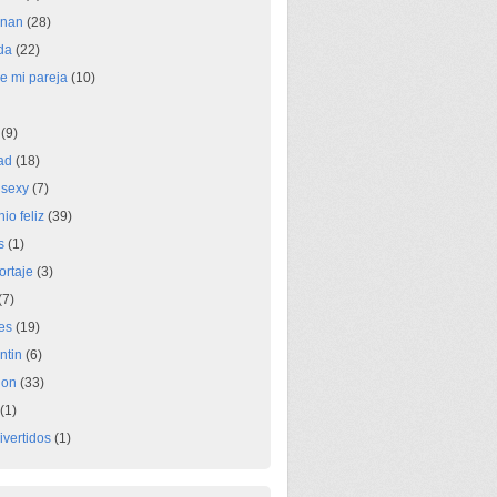
inan
(28)
nda
(22)
de mi pareja
(10)
(9)
dad
(18)
 sexy
(7)
io feliz
(39)
s
(1)
ortaje
(3)
(7)
es
(19)
ntin
(6)
ion
(33)
(1)
ivertidos
(1)