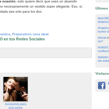
la ocasión
, esto quiere decir que uses un atuendo
 necesariamente un vestido súper elegante. Eso, sí,
Últimos
elada sea solo para los dos.
kika198
distanci
Anapisc
humor de
antica
,
Preparativos cena ideal
.
dianat
c
 en tus Redes Sociales
no?
liniita55
confianz
dadalex
me extr
Visítan
Accesorios para
una noche