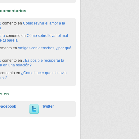
 comentarios
2
comento en
Cómo revivir el amor a la
a
ara
comento en
Cómo sobrellevar el mal
 tu pareja
omento en
Amigos con derechos, ¿por qué
1
comento en
¿Es posible recuperar la
a en una relación?
comento en
¿Cómo hacer que mi novio
añe?
os en
Facebook
Twitter