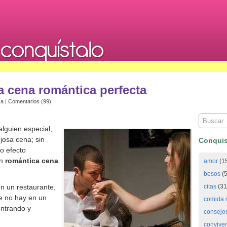
a cena romántica perfecta
ca
|
Comentarios (99)
lguien especial,
josa cena; sin
Conquis
o efecto
un
romántica cena
amor
(1
besos
(5
en un restaurante,
citas
(31
 no hay en un
comida 
entrando y
consejo
convive