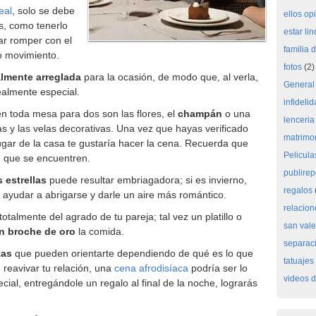
eal
, solo se debe
ellos op
s, como tenerlo
estar li
tar romper con el
familia 
o movimiento.
fotos
(2)
almente arreglada
para la ocasión, de modo que, al verla,
General
ealmente especial.
infideli
en toda mesa para dos son las flores, el
champán
o una
lenceria
das y las velas decorativas. Una vez que hayas verificado
matrimon
ugar de la casa te gustaría hacer la cena. Recuerda que
Pelicula
n que se encuentren.
publirep
s estrellas
puede resultar embriagadora; si es invierno,
regalos
ayudar a abrigarse y darle un aire más romántico.
relacion
totalmente del agrado de tu pareja; tal vez un platillo o
san vale
on broche de oro
la comida.
separac
tas
que pueden orientarte dependiendo de qué es lo que
tatuajes
 reavivar tu relación, una
cena afrodisíaca
podría ser lo
videos d
ecial, entregándole un regalo al final de la noche, lograrás