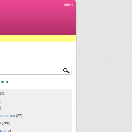
Inicio
talo
52)
)
)
romantica
(27)
s
(280)
ncia
(5)