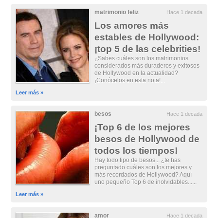
matrimonio feliz
Hace 1 decada
Los amores más
estables de Hollywood:
¡top 5 de las celebrities!
¿Sabes cuáles son los matrimonios
considerados más duraderos y exitosos
de Hollywood en la actualidad?
¡Conócelos en esta nota!...
Leer más »
besos
Hace 1 decada
¡Top 6 de los mejores
besos de Hollywood de
todos los tiempos!
Hay todo tipo de besos... ¿te has
preguntado cuáles son los mejores y
más recordados de Hollywood? Aquí
uno pequeño Top 6 de inolvidables......
Leer más »
amor
Hace 1 decada