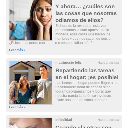
Y ahora… ¿cuáles son
las cosas que nosotras
odiamos de ellos?
Es hora de la revancha, esta vez
presentamos la cara opuesta de la
moneda, esas cosas que hacen los
hombres y que nos sacan de quicio.
¿Estás de acuerdo con todas o crees que faltan más?...
Leer más »
matrimonio feliz
Hace 1 decada
Repartiendo las tareas
en el hogar; ¡es posible!
Las tareas del hogar pueden llegar a ser
un verdadero dolor de cabeza si no
logramos organizarnos y lograr que
nuestra pareja también se involucre.
¡Date una idea de cómo hacerlo.!...
Leer más »
infidelidad
Hace 1 decada
Cuando «la otra» soy