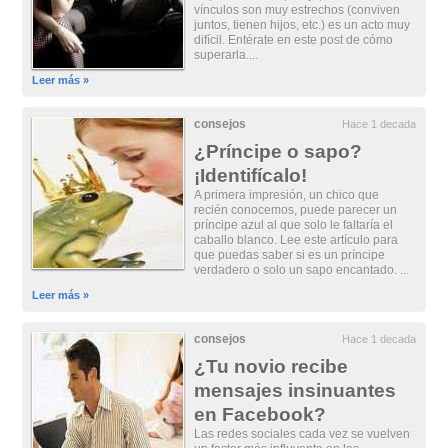
vínculos son muy estrechos (conviven
juntos, tienen hijos, etc.) es un acto muy
difícil. Entérate en este post de cómo
superarla....
Leer más »
consejos
Hace 1 decada
¿Príncipe o sapo?
¡Identifícalo!
A primera impresión, un chico que
recién conocemos, puede parecer un
príncipe azul al que solo le faltaría el
caballo blanco. Lee este artículo para
que puedas saber si es un príncipe
verdadero o solo un sapo encantado. ...
Leer más »
consejos
Hace 1 decada
¿Tu novio recibe
mensajes insinuantes
en Facebook?
Las redes sociales cada vez se vuelven