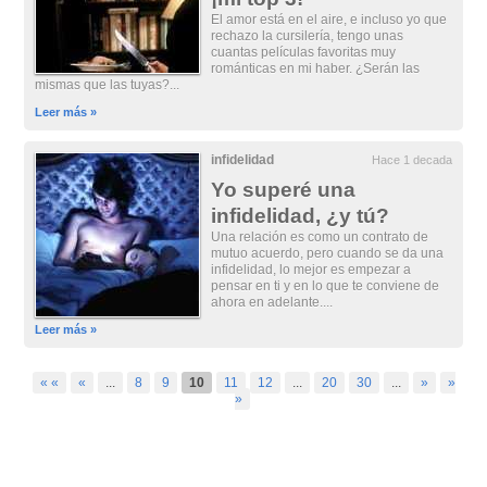
El amor está en el aire, e incluso yo que
rechazo la cursilería, tengo unas
cuantas películas favoritas muy
románticas en mi haber. ¿Serán las
mismas que las tuyas?...
Leer más »
infidelidad
Hace 1 decada
Yo superé una
infidelidad, ¿y tú?
Una relación es como un contrato de
mutuo acuerdo, pero cuando se da una
infidelidad, lo mejor es empezar a
pensar en ti y en lo que te conviene de
ahora en adelante....
Leer más »
« «
«
...
8
9
10
11
12
...
20
30
...
»
»
»