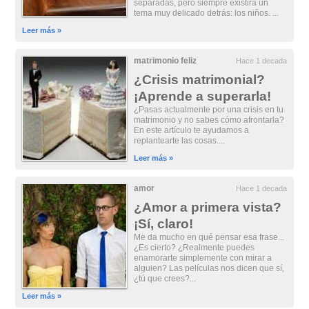
separadas, pero siempre existirá un
tema muy delicado detrás: los niños. ...
Leer más »
matrimonio feliz
Hace 1 decada
¿Crisis matrimonial?
¡Aprende a superarla!
¿Pasas actualmente por una crisis en tu
matrimonio y no sabes cómo afrontarla?
En este artículo te ayudamos a
replantearte las cosas....
Leer más »
amor
Hace 1 decada
¿Amor a primera vista?
¡Sí, claro!
Me da mucho en qué pensar esa frase...
¿Es cierto? ¿Realmente puedes
enamorarte simplemente con mirar a
alguien? Las películas nos dicen que sí,
¿tú que crees?...
Leer más »