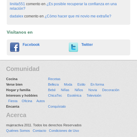
liniita551
comento en
¿Es posible recuperar la confianza en una
relación?
dadalex
comento en
¿Cómo hacer que mi novio me extrañe?
Visítanos en
Facebook
Twitter
Comunidad
Cocina
Recetas
Verse bien
Belleza
Moda
Estilo
En forma
Hogar y familia
Bebé
Niñas
Niños
Novia
Decoración
Intereses y hobbies
ChicaTec
Esotérica
Televisión
Fiesta
Oficina
Autos
Encanta
Conquístalo
Acerca
mujeractiva 2011. Todos los derechos Reservados
Quiénes Somos
Contacto
Condiciones de Uso