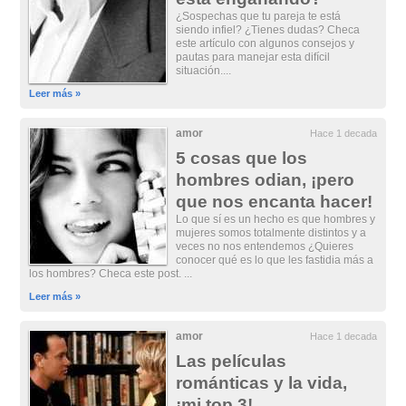
¿Sospechas que tu pareja te está
siendo infiel? ¿Tienes dudas? Checa
este artículo con algunos consejos y
pautas para manejar esta difícil
situación....
Leer más »
amor
Hace 1 decada
5 cosas que los
hombres odian, ¡pero
que nos encanta hacer!
Lo que sí es un hecho es que hombres y
mujeres somos totalmente distintos y a
veces no nos entendemos ¿Quieres
conocer qué es lo que les fastidia más a
los hombres? Checa este post. ...
Leer más »
amor
Hace 1 decada
Las películas
románticas y la vida,
¡mi top 3!