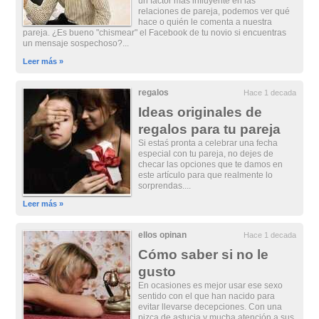
un factor más influyente en las
relaciones de pareja, podemos ver qué
hace o quién le comenta a nuestra
pareja. ¿Es bueno "chismear" el Facebook de tu novio si encuentras
un mensaje sospechoso?...
Leer más »
regalos
Hace 1 decada
Ideas originales de
regalos para tu pareja
Si estaś pronta a celebrar una fecha
especial con tu pareja, no dejes de
checar las opciones que te damos en
este artículo para que realmente lo
sorprendas....
Leer más »
ellos opinan
Hace 1 decada
Cómo saber si no le
gusto
En ocasiones es mejor usar ese sexo
sentido con el que han nacido para
evitar llevarse decepciones. Con una
pizca de astucia y mucha atención a sus