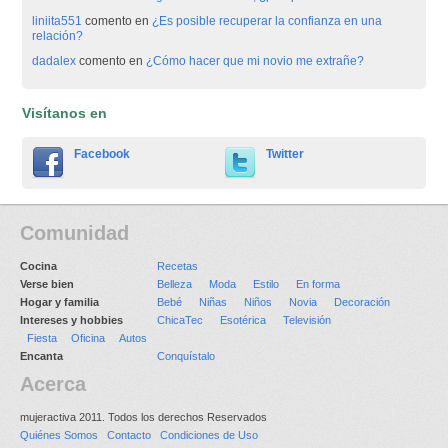
liniita551
comento en
¿Es posible recuperar la confianza en una
relación?
dadalex
comento en
¿Cómo hacer que mi novio me extrañe?
Visítanos en
Facebook
Twitter
Comunidad
Cocina
Recetas
Verse bien
Belleza
Moda
Estilo
En forma
Hogar y familia
Bebé
Niñas
Niños
Novia
Decoración
Intereses y hobbies
ChicaTec
Esotérica
Televisión
Fiesta
Oficina
Autos
Encanta
Conquístalo
Acerca
mujeractiva 2011. Todos los derechos Reservados
Quiénes Somos
Contacto
Condiciones de Uso