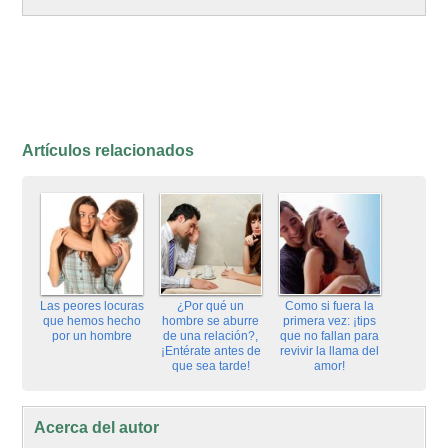
Artículos relacionados
Las peores locuras
¿Por qué un
Como si fuera la
que hemos hecho
hombre se aburre
primera vez: ¡tips
por un hombre
de una relación?,
que no fallan para
¡Entérate antes de
revivir la llama del
que sea tarde!
amor!
Acerca del autor