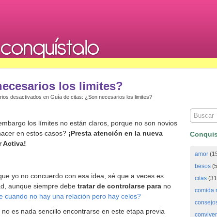
ecesarios los limites?
ios desactivados
en Guía de citas: ¿Son necesarios los limites?
mbargo los límites no están claros, porque no son novios
acer en estos casos?
¡Presta atención en la nueva
Conquis
 Activa!
amor
(1
besos
(5
nque yo no concuerdo con esa idea, sé que a veces es
citas
(31
idad, aunque siempre debe
tratar de controlarse para
no
comida 
 cuando no hay una relación pero hay celos?
consejo
 no es nada sencillo encontrarse en este etapa previa
convive