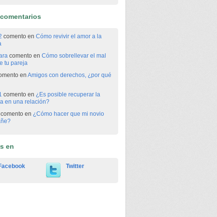
 comentarios
2
comento en
Cómo revivir el amor a la
a
ara
comento en
Cómo sobrellevar el mal
 tu pareja
omento en
Amigos con derechos, ¿por qué
1
comento en
¿Es posible recuperar la
a en una relación?
comento en
¿Cómo hacer que mi novio
añe?
os en
Facebook
Twitter