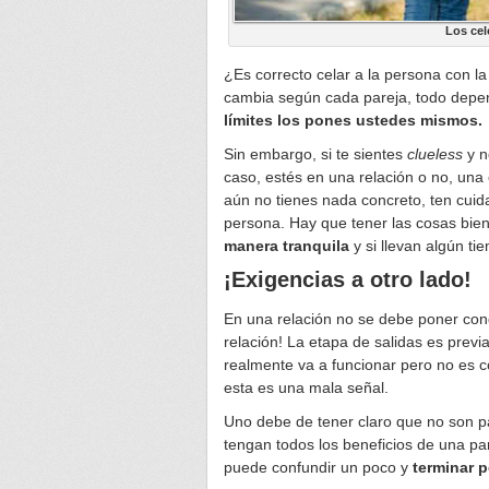
Los cel
¿Es correcto celar a la persona con l
cambia según cada pareja, todo depen
límites los pones ustedes mismos.
Sin embargo, si te sientes
clueless
y n
caso, estés en una relación o no, una
aún no tienes nada concreto, ten cui
persona. Hay que tener las cosas bien
manera tranquila
y si llevan algún t
¡Exigencias a otro lado!
En una relación no se debe poner co
relación! La etapa de salidas es previ
realmente va a funcionar pero no es c
esta es una mala señal.
Uno debe de tener claro que no son pa
tengan todos los beneficios de una p
puede confundir un poco y
terminar p