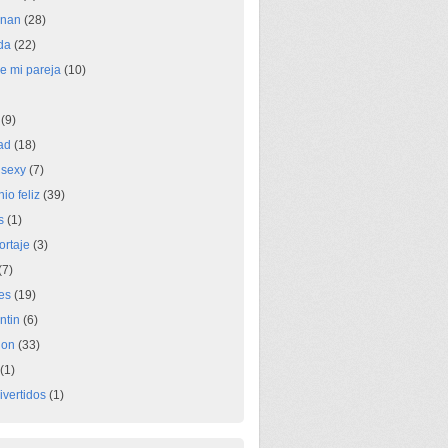
inan
(28)
nda
(22)
de mi pareja
(10)
(9)
dad
(18)
 sexy
(7)
io feliz
(39)
s
(1)
ortaje
(3)
(7)
es
(19)
ntin
(6)
ion
(33)
(1)
ivertidos
(1)