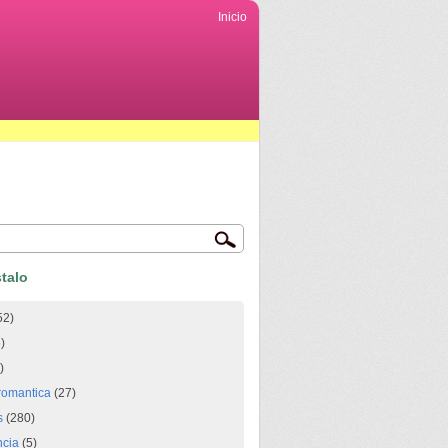
Inicio
talo
52)
)
)
romantica
(27)
s
(280)
ncia
(5)