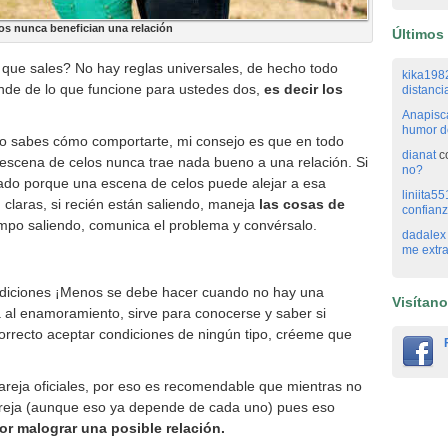
os nunca benefician una relación
Últimos
a que sales? No hay reglas universales, de hecho todo
kika198
de de lo que funcione para ustedes dos,
es decir los
distanci
Anapisc
humor de
o sabes cómo comportarte, mi consejo es que en todo
dianat
c
 escena de celos nunca trae nada bueno a una relación. Si
no?
dado porque una escena de celos puede alejar a esa
liniita55
 claras, si recién están saliendo, maneja
las cosas de
confianz
iempo saliendo, comunica el problema y convérsalo.
dadalex
me extr
ndiciones ¡Menos se debe hacer cuando no hay una
Visítan
a al enamoramiento, sirve para conocerse y saber si
orrecto aceptar condiciones de ningún tipo, créeme que
reja oficiales, por eso es recomendable que mientras no
areja (aunque eso ya depende de cada uno) pues eso
or malograr una posible relación.