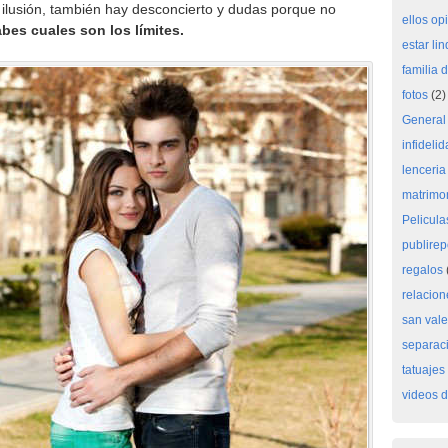
ilusión, también hay desconcierto y dudas porque no
ellos op
bes cuales son los límites.
estar li
familia 
fotos
(2)
General
infideli
lenceria
matrimon
Pelicula
publirep
regalos
relacion
san vale
separac
tatuajes
videos d