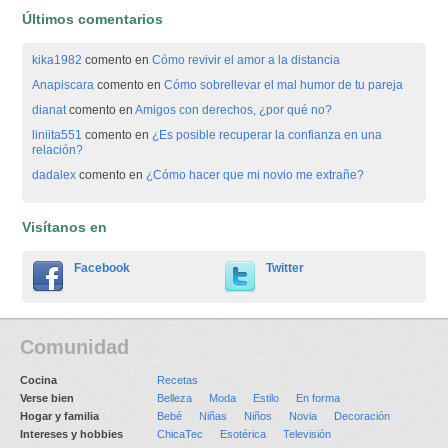
Últimos comentarios
kika1982
comento en
Cómo revivir el amor a la distancia
Anapiscara
comento en
Cómo sobrellevar el mal humor de tu pareja
dianat
comento en
Amigos con derechos, ¿por qué no?
liniita551
comento en
¿Es posible recuperar la confianza en una
relación?
dadalex
comento en
¿Cómo hacer que mi novio me extrañe?
Visítanos en
Facebook
Twitter
Comunidad
Cocina
Recetas
Verse bien
Belleza
Moda
Estilo
En forma
Hogar y familia
Bebé
Niñas
Niños
Novia
Decoración
Intereses y hobbies
ChicaTec
Esotérica
Televisión