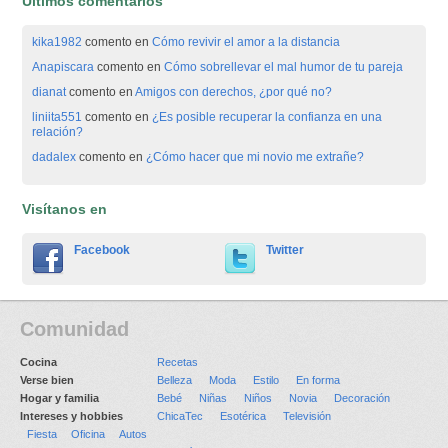
Últimos comentarios
kika1982
comento en
Cómo revivir el amor a la distancia
Anapiscara
comento en
Cómo sobrellevar el mal humor de tu pareja
dianat
comento en
Amigos con derechos, ¿por qué no?
liniita551
comento en
¿Es posible recuperar la confianza en una
relación?
dadalex
comento en
¿Cómo hacer que mi novio me extrañe?
Visítanos en
Facebook
Twitter
Comunidad
Cocina
Recetas
Verse bien
Belleza
Moda
Estilo
En forma
Hogar y familia
Bebé
Niñas
Niños
Novia
Decoración
Intereses y hobbies
ChicaTec
Esotérica
Televisión
Fiesta
Oficina
Autos