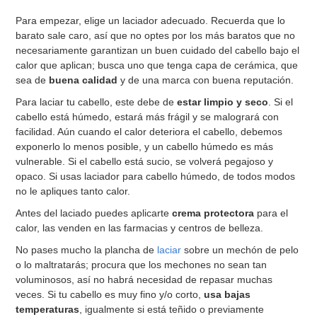
Para empezar, elige un laciador adecuado. Recuerda que lo
barato sale caro, así que no optes por los más baratos que no
necesariamente garantizan un buen cuidado del cabello bajo el
calor que aplican; busca uno que tenga capa de cerámica, que
sea de
buena calidad
y de una marca con buena reputación.
Para laciar tu cabello, este debe de
estar limpio y seco
. Si el
cabello está húmedo, estará más frágil y se malogrará con
facilidad. Aún cuando el calor deteriora el cabello, debemos
exponerlo lo menos posible, y un cabello húmedo es más
vulnerable. Si el cabello está sucio, se volverá pegajoso y
opaco. Si usas laciador para cabello húmedo, de todos modos
no le apliques tanto calor.
Antes del laciado puedes aplicarte
crema protectora
para el
calor, las venden en las farmacias y centros de belleza.
No pases mucho la plancha de
laciar
sobre un mechón de pelo
o lo maltratarás; procura que los mechones no sean tan
voluminosos, así no habrá necesidad de repasar muchas
veces. Si tu cabello es muy fino y/o corto,
usa bajas
temperaturas
, igualmente si está teñido o previamente