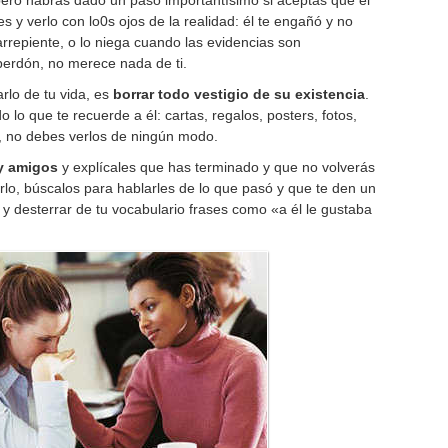
pero habrás dado un paso importantísimo si aceptas que él
 y verlo con lo0s ojos de la realidad: él te engañó y no
arrepiente, o lo niega cuando las evidencias son
 perdón, no merece nada de ti.
lo de tu vida, es
borrar todo vestigio de su existencia
.
o lo que te recuerde a él: cartas, regalos, posters, fotos,
ti, no debes verlos de ningún modo.
 y amigos
y explícales que has terminado y que no volverás
rlo, búscalos para hablarles de lo que pasó y que te den un
y desterrar de tu vocabulario frases como «a él le gustaba