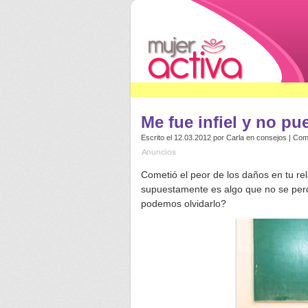
Me fue infiel y no pu
Escrito el 12.03.2012 por
Carla
en
consejos
|
Come
Cometió el peor de los daños en tu re
supuestamente es algo que no se perd
podemos olvidarlo?