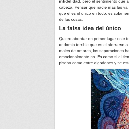
infidelidad
, pero el sentimiento que 
cabeza. Pensar que nadie más las va 
que él es el único en todo, es solamen
de las cosas.
La falsa idea del único
Quiero abordar en primer lugar este 
andamio terrible que es el aferrarse a 
males de amores, las separaciones ha
emocionalmente no. Es como si el tie
pisaba como entre algodones y se esta