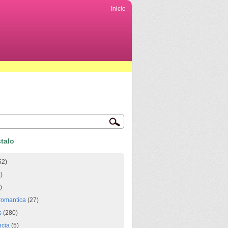
Inicio
talo
52)
)
)
romantica
(27)
s
(280)
ncia
(5)