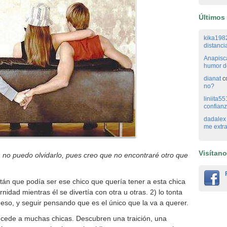
Últimos
kika198
distanci
Anapisc
humor de
dianat
c
no?
liniita55
confianz
dadalex
me extr
Visítan
 no puedo olvidarlo, pues creo que no encontraré otro que
tán que podía ser ese chico que quería tener a esta chica
idad mientras él se divertía con otra u otras. 2) lo tonta
eso, y seguir pensando que es el único que la va a querer.
ucede a muchas chicas. Descubren una traición, una