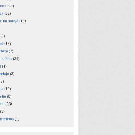
inan
(28)
nda
(22)
de mi pareja
(10)
(9)
dad
(18)
 sexy
(7)
io feliz
(39)
s
(1)
ortaje
(3)
(7)
es
(19)
ntin
(6)
ion
(33)
(1)
ivertidos
(1)