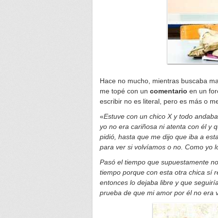
Hace no mucho, mientras buscaba mat
me topé con un
comentario
en un for
escribir no es literal, pero es más o m
«
Estuve con un chico X y todo andaba
yo no era cariñosa ni atenta con él y 
pidió, hasta que me dijo que iba a esta
para ver si volvíamos o no. Como yo l
Pasó el tiempo que supuestamente no
tiempo porque con esta otra chica sí r
entonces lo dejaba libre y que seguirí
prueba de que mi amor por él no era 