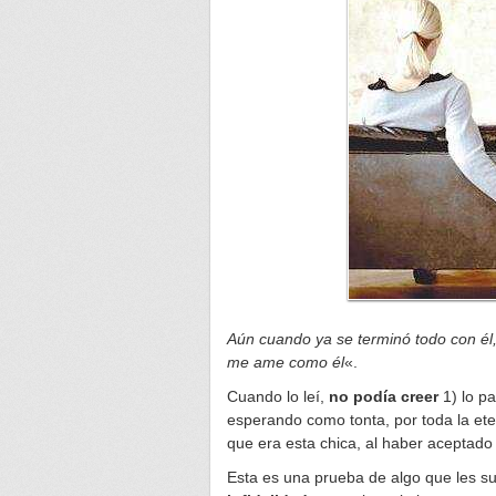
Aún cuando ya se terminó todo con él,
me ame como él
«.
Cuando lo leí,
no podía creer
1) lo pa
esperando como tonta, por toda la etern
que era esta chica, al haber aceptado 
Esta es una prueba de algo que les s