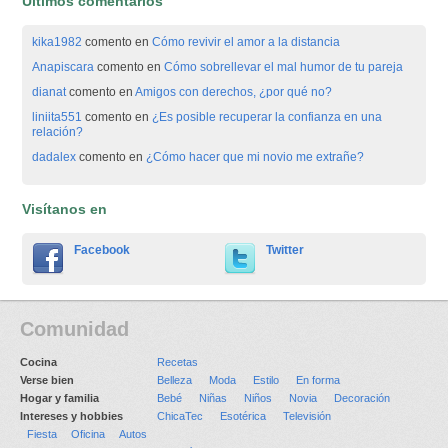
Últimos comentarios
kika1982
comento en
Cómo revivir el amor a la distancia
Anapiscara
comento en
Cómo sobrellevar el mal humor de tu pareja
dianat
comento en
Amigos con derechos, ¿por qué no?
liniita551
comento en
¿Es posible recuperar la confianza en una
relación?
dadalex
comento en
¿Cómo hacer que mi novio me extrañe?
Visítanos en
Facebook
Twitter
Comunidad
Cocina
Recetas
Verse bien
Belleza
Moda
Estilo
En forma
Hogar y familia
Bebé
Niñas
Niños
Novia
Decoración
Intereses y hobbies
ChicaTec
Esotérica
Televisión
Fiesta
Oficina
Autos