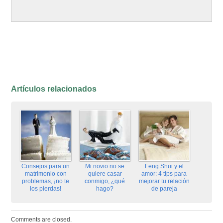
Artículos relacionados
Consejos para un
Mi novio no se
Feng Shui y el
matrimonio con
quiere casar
amor: 4 tips para
problemas, ¡no te
conmigo, ¿qué
mejorar tu relación
los pierdas!
hago?
de pareja
Comments are closed.