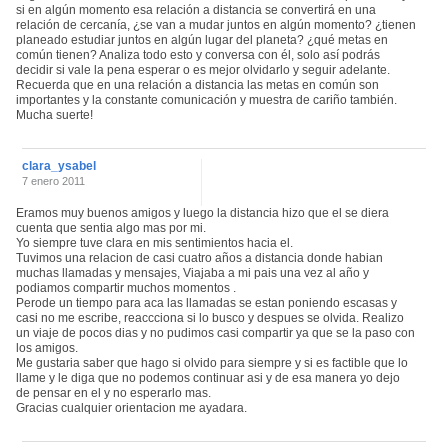
si en algún momento esa relación a distancia se convertirá en una
relación de cercanía, ¿se van a mudar juntos en algún momento? ¿tienen
planeado estudiar juntos en algún lugar del planeta? ¿qué metas en
común tienen? Analiza todo esto y conversa con él, solo así podrás
decidir si vale la pena esperar o es mejor olvidarlo y seguir adelante.
Recuerda que en una relación a distancia las metas en común son
importantes y la constante comunicación y muestra de cariño también.
Mucha suerte!
clara_ysabel
7 enero 2011
Eramos muy buenos amigos y luego la distancia hizo que el se diera
cuenta que sentia algo mas por mi.
Yo siempre tuve clara en mis sentimientos hacia el.
Tuvimos una relacion de casi cuatro años a distancia donde habian
muchas llamadas y mensajes, Viajaba a mi pais una vez al año y
podiamos compartir muchos momentos .
Perode un tiempo para aca las llamadas se estan poniendo escasas y
casi no me escribe, reaccciona si lo busco y despues se olvida. Realizo
un viaje de pocos dias y no pudimos casi compartir ya que se la paso con
los amigos.
Me gustaria saber que hago si olvido para siempre y si es factible que lo
llame y le diga que no podemos continuar asi y de esa manera yo dejo
de pensar en el y no esperarlo mas.
Gracias cualquier orientacion me ayadara.