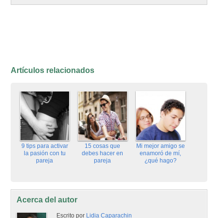
Artículos relacionados
9 tips para activar
15 cosas que
Mi mejor amigo se
la pasión con tu
debes hacer en
enamoró de mí,
pareja
pareja
¿qué hago?
Acerca del autor
Escrito por
Lidia Caparachin