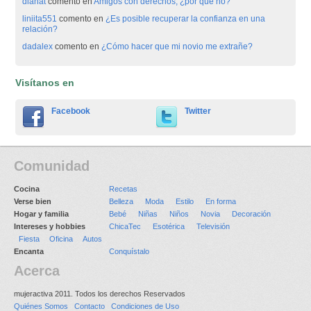
dianat
comento en
Amigos con derechos, ¿por qué no?
liniita551
comento en
¿Es posible recuperar la confianza en una
relación?
dadalex
comento en
¿Cómo hacer que mi novio me extrañe?
Visítanos en
Facebook
Twitter
Comunidad
Cocina
Recetas
Verse bien
Belleza
Moda
Estilo
En forma
Hogar y familia
Bebé
Niñas
Niños
Novia
Decoración
Intereses y hobbies
ChicaTec
Esotérica
Televisión
Fiesta
Oficina
Autos
Encanta
Conquístalo
Acerca
mujeractiva 2011. Todos los derechos Reservados
Quiénes Somos
Contacto
Condiciones de Uso