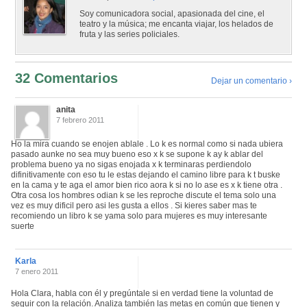
Soy comunicadora social, apasionada del cine, el
teatro y la música; me encanta viajar, los helados de
fruta y las series policiales.
32 Comentarios
Dejar un comentario ›
anita
7 febrero 2011
Ho la mira cuando se enojen ablale . Lo k es normal como si nada ubiera
pasado aunke no sea muy bueno eso x k se supone k ay k ablar del
problema bueno ya no sigas enojada x k terminaras perdiendolo
difinitivamente con eso tu le estas dejando el camino libre para k t buske
en la cama y te aga el amor bien rico aora k si no lo ase es x k tiene otra .
Otra cosa los hombres odian k se les reproche discute el tema solo una
vez es muy dificil pero asi les gusta a ellos . Si kieres saber mas te
recomiendo un libro k se yama solo para mujeres es muy interesante
suerte
Karla
7 enero 2011
Hola Clara, habla con él y pregúntale si en verdad tiene la voluntad de
seguir con la relación. Analiza también las metas en común que tienen y