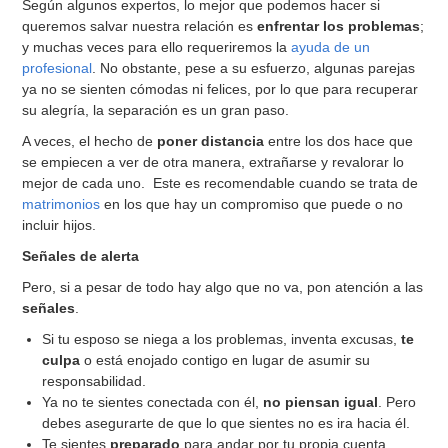
Según algunos expertos, lo mejor que podemos hacer si
queremos salvar nuestra relación es
enfrentar los problemas
;
y muchas veces para ello requeriremos la
ayuda de un
profesional
. No obstante, pese a su esfuerzo, algunas parejas
ya no se sienten cómodas ni felices, por lo que para recuperar
su alegría, la separación es un gran paso.
A veces, el hecho de
poner distancia
entre los dos hace que
se empiecen a ver de otra manera, extrañarse y revalorar lo
mejor de cada uno. Este es recomendable cuando se trata de
matrimonios
en los que hay un compromiso que puede o no
incluir hijos.
Señales de alerta
Pero, si a pesar de todo hay algo que no va, pon atención a las
señales
.
Si tu esposo se niega a los problemas, inventa excusas,
te
culpa
o está enojado contigo en lugar de asumir su
responsabilidad.
Ya no te sientes conectada con él,
no piensan igual
. Pero
debes asegurarte de que lo que sientes no es ira hacia él.
Te sientes
preparado
para andar por tu propia cuenta.