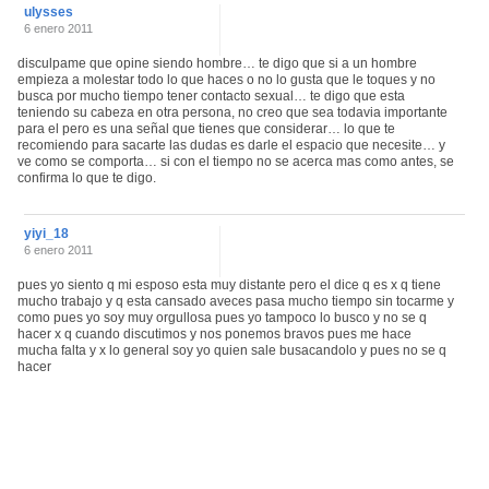
ulysses
6 enero 2011
disculpame que opine siendo hombre… te digo que si a un hombre
empieza a molestar todo lo que haces o no lo gusta que le toques y no
busca por mucho tiempo tener contacto sexual… te digo que esta
teniendo su cabeza en otra persona, no creo que sea todavia importante
para el pero es una señal que tienes que considerar… lo que te
recomiendo para sacarte las dudas es darle el espacio que necesite… y
ve como se comporta… si con el tiempo no se acerca mas como antes, se
confirma lo que te digo.
yiyi_18
6 enero 2011
pues yo siento q mi esposo esta muy distante pero el dice q es x q tiene
mucho trabajo y q esta cansado aveces pasa mucho tiempo sin tocarme y
como pues yo soy muy orgullosa pues yo tampoco lo busco y no se q
hacer x q cuando discutimos y nos ponemos bravos pues me hace
mucha falta y x lo general soy yo quien sale busacandolo y pues no se q
hacer